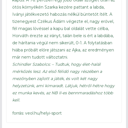
kapus. A 76. percben egy jobb oldali szöglet után az
ötös környékén Szarka kezére pattant a labda,
Iványi játékvezető habozás nélkül büntetőt ítélt. A
tizenegyest Czékus Ádám végezte el, nagy erővel,
fél magas lövéssel a kapu bal oldalát vette célba,
Horváth érezte az irányt, talán bele is ért a labdába,
de hárítania végül nem sikerült, 0-1. A folytatásban
hiába próbált előre játszani az Ajka, az eredményen
már nem tudott változtatni.
Schindler Szabolcs: – Tudtuk, hogy élet-halál
mérkőzés lesz. Az első félidő nagy részében a
mezőnyben zajlott a játék, és volt két nagy
helyzetünk, ami kimaradt. Látjuk, hétről-hétre hogy
ez munka kevés, az NB II-es bennmaradáshoz több
kell.
forrás: veol.hu/helyi-sport