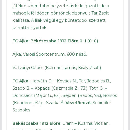
játékrészben több helyzetet is kidolgozott, de a
második félidőben döntőnek bizonyult Tar Zsolt
kiállítása. A lilák végül egy büntetőből szerzett
találattal nyertek.
FC Ajka–Békéscsaba 1912 Előre 0–1 (0–0)
Ajka, Városi Sportcentrum, 600 néző.
V.: Iványi Gábor (Kulman Tamás, Király Zsolt)
FC Ajka:
Horváth D. – Kovács N., Tar, Jagodics B.,
Szabó B. – Kopácsi (Csizmadia Z., 73.), Tóth G. –
Doncsecz (Major G., 62.), Sejben (Babos, 73.), Borsos
(Kenderes, 52.) – Szarka Á.
Vezetőedző:
Schindler
Szabolcs
Békéscsaba 1912 Előre:
Uram – Kuzma, Viczián,