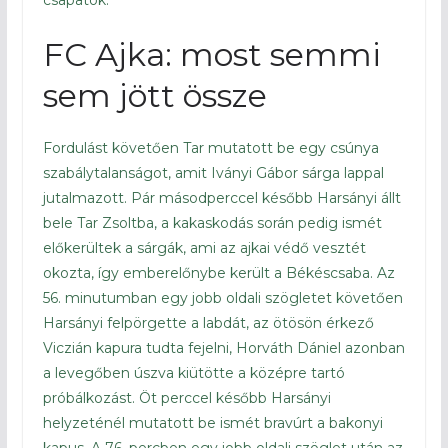
csapatok.
FC Ajka: most semmi
sem jött össze
Fordulást követően Tar mutatott be egy csúnya
szabálytalanságot, amit Iványi Gábor sárga lappal
jutalmazott. Pár másodperccel később Harsányi állt
bele Tar Zsoltba, a kakaskodás során pedig ismét
előkerültek a sárgák, ami az ajkai védő vesztét
okozta, így emberelőnybe került a Békéscsaba. Az
56. minutumban egy jobb oldali szögletet követően
Harsányi felpörgette a labdát, az ötösön érkező
Viczián kapura tudta fejelni, Horváth Dániel azonban
a levegőben úszva kiütötte a középre tartó
próbálkozást. Öt perccel később Harsányi
helyzeténél mutatott be ismét bravúrt a bakonyi