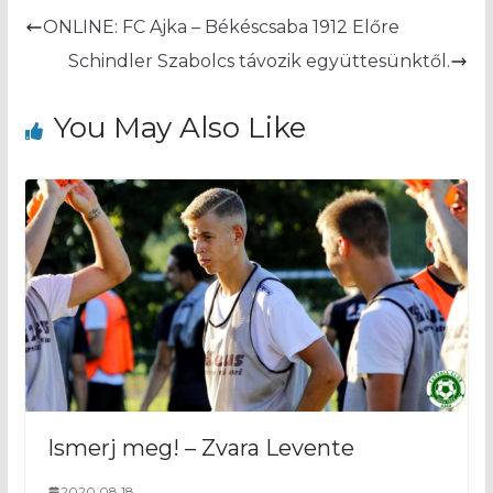
ONLINE: FC Ajka – Békéscsaba 1912 Előre
Schindler Szabolcs távozik együttesünktől.
You May Also Like
Ismerj meg! – Zvara Levente
2020.08.18.