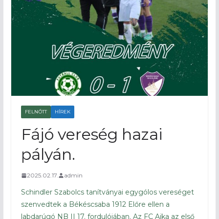
FELNŐTT
HÍREK
Fájó vereség hazai
pályán.
2025.02.17.
admin
Schindler Szabolcs tanítványai egygólos vereséget
szenvedtek a Békéscsaba 1912 Előre ellen a
labdarúgó NB II 17. fordulójában. Az FC Ajka az első