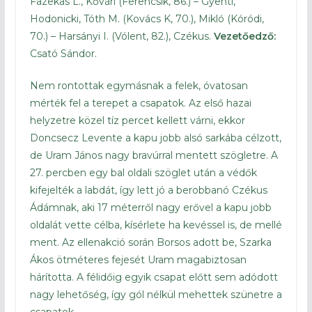
Fazekas L., Kővári (Ferencsik, 86.) – Gyenti,
Hodonicki, Tóth M. (Kovács K, 70.), Mikló (Kóródi,
70.) – Harsányi I. (Vólent, 82.), Czékus.
Vezetőedző:
Csató Sándor.
Nem rontottak egymásnak a felek, óvatosan
mérték fel a terepet a csapatok. Az első hazai
helyzetre közel tíz percet kellett várni, ekkor
Doncsecz Levente a kapu jobb alsó sarkába célzott,
de Uram János nagy bravúrral mentett szögletre. A
27. percben egy bal oldali szöglet után a védők
kifejelték a labdát, így lett jó a berobbanó Czékus
Ádámnak, aki 17 méterről nagy erővel a kapu jobb
oldalát vette célba, kísérlete ha kevéssel is, de mellé
ment. Az ellenakció során Borsos adott be, Szarka
Ákos ötméteres fejesét Uram magabiztosan
hárította. A félidőig egyik csapat előtt sem adódott
nagy lehetőség, így gól nélkül mehettek szünetre a