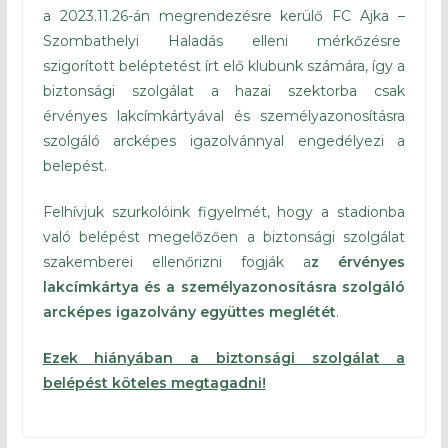
a 2023.11.26-án megrendezésre kerülő FC Ajka –
Szombathelyi Haladás elleni mérkőzésre
szigorított beléptetést írt elő klubunk számára, így a
biztonsági szolgálat a hazai szektorba csak
érvényes lakcímkártyával és személyazonosításra
szolgáló arcképes igazolvánnyal engedélyezi a
belepést.
Felhívjuk szurkolóink figyelmét, hogy a stadionba
való belépést megelőzően a biztonsági szolgálat
szakemberei ellenőrizni fogják a
z érvényes
lakcímkártya és a személyazonosításra szolgáló
arcképes igazolvány együttes meglétét
.
Ezek hiányában a biztonsági szolgálat a
belépést köteles megtagadni!