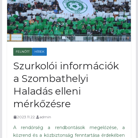
FELNŐTT
HÍREK
Szurkolói információk
a Szombathelyi
Haladás elleni
mérkőzésre
2023.11.22.
admin
A rendőrség a rendbontások megelőzése, a
közrend és a közbiztonság fenntartása érdekében