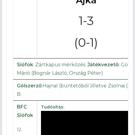
Ajka
1-3
(0-1)
Siófok
: Zártkapus mérkőzés.
Játékvezető:
Görö
Márió (Bognár László, Ország Péter)
Gólszerző
:Hajnal (büntetőből )illetve Zsolnai (2),
B.
BFC
Tudósítás:
Siófok
12.