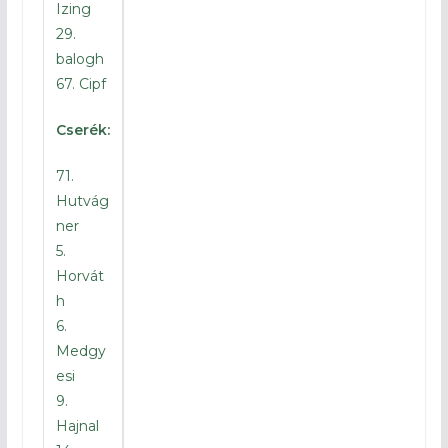
Izing
29.
balogh
67. Cipf
90′
Véget ért a mérkőzés
Cserék:
88′
Zsolnai büntetőből eredményes!
71.
1-3
Hutvág
ner
80′
Csemer beadását Tóth B. fejeli a
5.
kapuba 1-2
Horvát
h
65′
Kezezés miatt kapott büntetőt
6.
hazai csapat, amit Hajnal magabiztosan
Medgy
értékesített 1-1
esi
46′
Elkezdődött a második félidő
9.
Hajnal
45′
Véget ért a félidő