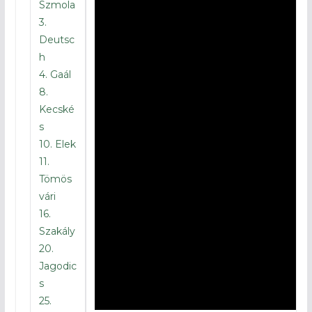
Szmola
3.
Deutsc
h
4. Gaál
8.
Kecské
s
10. Elek
11.
Tömös
vári
16.
Szakály
20.
Jagodic
s
25.