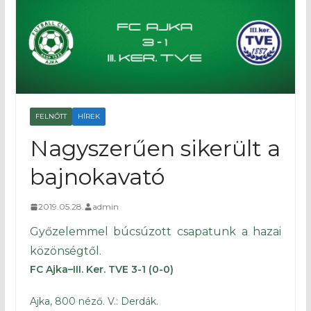
FELNŐTT
HÍREK
Nagyszerűen sikerült a
bajnokavató
2019.05.28.
admin
Győzelemmel búcsúzott csapatunk a hazai
közönségtől.
FC Ajka–III. Ker. TVE 3-1 (0-0)
Ajka, 800 néző. V.: Derdák.