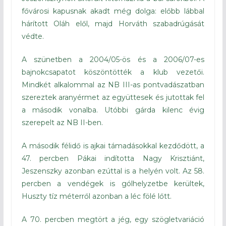
fővárosi kapusnak akadt még dolga: előbb lábbal
hárított Oláh elől, majd Horváth szabadrúgását
védte.
A szünetben a 2004/05-ös és a 2006/07-es
bajnokcsapatot köszöntötték a klub vezetői.
Mindkét alkalommal az NB III-as pontvadászatban
szereztek aranyérmet az együttesek és jutottak fel
a második vonalba. Utóbbi gárda kilenc évig
szerepelt az NB II-ben.
A második félidő is ajkai támadásokkal kezdődött, a
47. percben Pákai indította Nagy Krisztiánt,
Jeszenszky azonban ezúttal is a helyén volt. Az 58.
percben a vendégek is gólhelyzetbe kerültek,
Huszty tíz méterről azonban a léc fölé lőtt.
A 70. percben megtört a jég, egy szögletvariáció