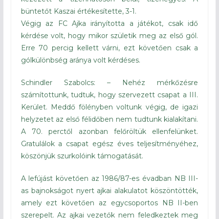
büntetőt Kaszai értékesítette, 3-1.
Végig az FC Ajka irányította a játékot, csak idő
kérdése volt, hogy mikor születik meg az első gól.
Erre 70 percig kellett várni, ezt követően csak a
gólkülönbség aránya volt kérdéses.
Schindler Szabolcs: – Nehéz mérkőzésre
számítottunk, tudtuk, hogy szervezett csapat a III.
Kerület. Meddő fölényben voltunk végig, de igazi
helyzetet az első félidőben nem tudtunk kialakítani.
A 70. perctől azonban felőröltük ellenfelünket.
Gratulálok a csapat egész éves teljesítményéhez,
köszönjük szurkolóink támogatását.
A lefújást követően az 1986/87-es évadban NB III-
as bajnokságot nyert ajkai alakulatot köszöntötték,
amely ezt követően az egycsoportos NB II-ben
szerepelt. Az ajkai vezetők nem feledkeztek meg