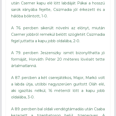
után Csemer kapu elé lőtt labdáját Pákai a hosszú
sarok irányába fejelte, Csizmadia jól érkezett és a
hálóba bólintott, 1-0.
A 76. percben sikerült növelni az előnyt, miután
Csemer jobbról remekül belőtt szögletét Csizmadia
fejjel juttatta a kapu jobb oldalába, 2-0.
A 79. percben Jeszenszky ismét bizonyíthatta jó
formáját, Horváth Péter 20 méteres lövését tette
ártalmatlanná.
A 87. percben a két cserejátékos, Major, Markó volt
a labda útja, utóbbi nagyszerűen gurított Oláh elé,
aki igazítás nélkül, 16 méterről lőtt a kapu jobb
oldalába, 3-0.
A 89. percben bal oldali vendégtámadás után Csaba
kezezett a tizenhatoson belül, tizenegyes. A