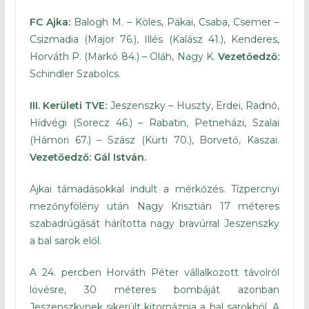
FC Ajka:
Balogh M. – Köles, Pákai, Csaba, Csemer –
Csizmadia (Major 76.), Illés (Kalász 41.), Kenderes,
Horváth P. (Markó 84.) – Oláh, Nagy K.
Vezetőedző:
Schindler Szabolcs.
III. Kerületi TVE:
Jeszenszky – Huszty, Erdei, Radnó,
Hídvégi (Sorecz 46.) – Rabatin, Petneházi, Szalai
(Hámori 67.) – Szász (Kürti 70.), Borvető, Kaszai.
Vezetőedző: Gál István.
Ajkai támadásokkal indult a mérkőzés. Tízpercnyi
mezőnyfölény után Nagy Krisztián 17 méteres
szabadrúgását hárította nagy bravúrral Jeszenszky
a bal sarok elől.
A 24. percben Horváth Péter vállalkozott távolról
lövésre, 30 méteres bombáját azonban
Jeszenszkynek sikerült kitornáznia a bal sarokból. A