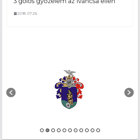
3 gólos győzelem az Iváncsa ellen
2018.07.26.