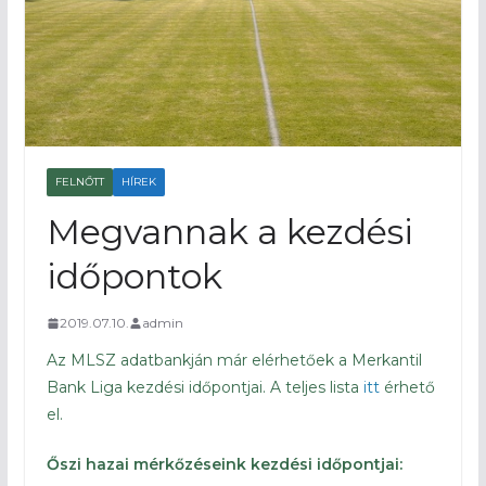
FELNŐTT
HÍREK
Megvannak a kezdési
időpontok
2019.07.10.
admin
Az MLSZ adatbankján már elérhetőek a Merkantil
Bank Liga kezdési időpontjai. A teljes lista
itt
érhető
el.
Őszi hazai mérkőzéseink kezdési időpontjai: