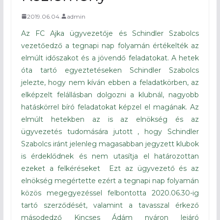
2019.06.04.
admin
Az FC Ajka ügyvezetője és Schindler Szabolcs
vezetőedző a tegnapi nap folyamán értékelték az
elmúlt időszakot és a jövendő feladatokat. A hetek
óta tartó egyeztetéseken Schindler Szabolcs
jelezte, hogy nem kíván ebben a feladatkörben, az
elképzelt felállásban dolgozni a klubnál, nagyobb
hatáskörrel bíró feladatokat képzel el magának. Az
elmúlt hetekben az is az elnökség és az
ügyvezetés tudomására jutott , hogy Schindler
Szabolcs iránt jelenleg magasabban jegyzett klubok
is érdeklődnek és nem utasítja el határozottan
ezeket a felkéréseket Ezt az ügyvezető és az
elnökség megértette ezért a tegnapi nap folyamán
közös megegyezéssel felbontotta 2020.06.30-ig
tartó szerződését, valamint a tavasszal érkező
másodedző Kincses Ádám nyáron lejáró