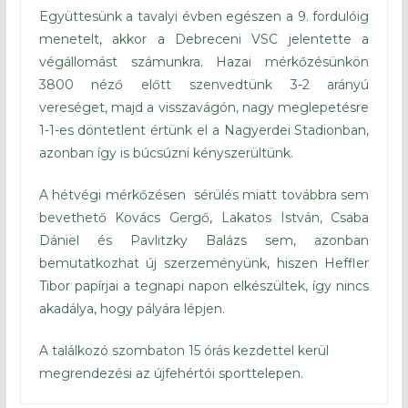
Együttesünk a tavalyi évben egészen a 9. fordulóig
menetelt, akkor a Debreceni VSC jelentette a
végállomást számunkra. Hazai mérkőzésünkön
3800 néző előtt szenvedtünk 3-2 arányú
vereséget, majd a visszavágón, nagy meglepetésre
1-1-es döntetlent értünk el a Nagyerdei Stadionban,
azonban így is búcsúzni kényszerültünk.
A hétvégi mérkőzésen sérülés miatt továbbra sem
bevethető Kovács Gergő, Lakatos István, Csaba
Dániel és Pavlitzky Balázs sem, azonban
bemutatkozhat új szerzeményünk, hiszen Heffler
Tibor papírjai a tegnapi napon elkészültek, így nincs
akadálya, hogy pályára lépjen.
A találkozó szombaton 15 órás kezdettel kerül
megrendezési az újfehértói sporttelepen.