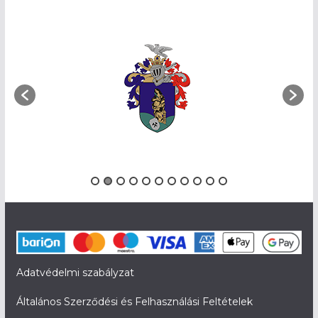
Adatvédelmi szabályzat
Általános Szerződési és Felhasználási Feltételek