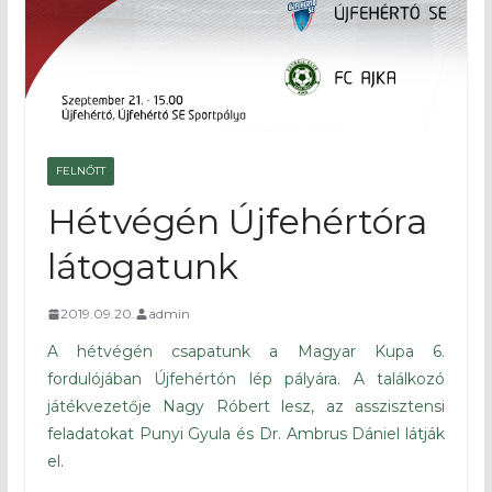
FELNŐTT
Hétvégén Újfehértóra
látogatunk
2019.09.20.
admin
A hétvégén csapatunk a Magyar Kupa 6.
fordulójában Újfehértón lép pályára. A találkozó
játékvezetője Nagy Róbert lesz, az asszisztensi
feladatokat Punyi Gyula és Dr. Ambrus Dániel látják
el.