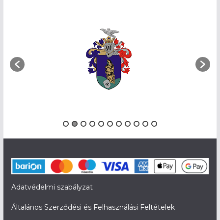
Adatvédelmi szabályzat
Általános Szerződési és Felhasználási Feltételek