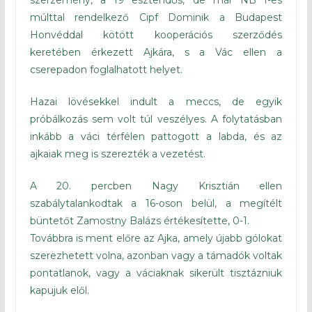
szerzemény, a 19 esztendős, de már NB I-es
múlttal rendelkező Cipf Dominik a Budapest
Honvéddal kötött kooperációs szerződés
keretében érkezett Ajkára, s a Vác ellen a
cserepadon foglalhatott helyet.
Hazai lövésekkel indult a meccs, de egyik
próbálkozás sem volt túl veszélyes. A folytatásban
inkább a váci térfélen pattogott a labda, és az
ajkaiak meg is szerezték a vezetést.
A 20. percben Nagy Krisztián ellen
szabálytalankodtak a 16-oson belül, a megítélt
büntetőt Zamostny Balázs értékesítette, 0-1.
Továbbra is ment előre az Ajka, amely újabb gólokat
szerezhetett volna, azonban vagy a támadók voltak
pontatlanok, vagy a váciaknak sikerült tisztázniuk
kapujuk elől.