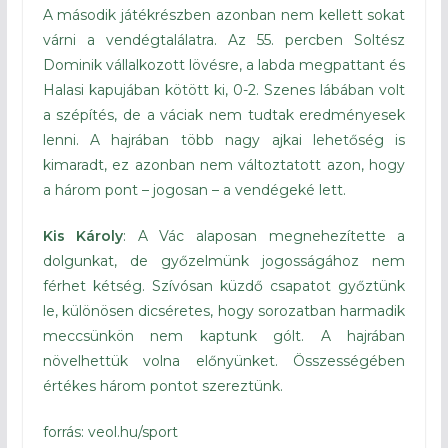
A második játékrészben azonban nem kellett sokat
várni a vendégtalálatra. Az 55. percben Soltész
Dominik vállalkozott lövésre, a labda megpattant és
Halasi kapujában kötött ki, 0-2. Szenes lábában volt
a szépítés, de a váciak nem tudtak eredményesek
lenni. A hajrában több nagy ajkai lehetőség is
kimaradt, ez azonban nem változtatott azon, hogy
a három pont – jogosan – a vendégeké lett.
Kis Károly
: A Vác alaposan megnehezítette a
dolgunkat, de győzelmünk jogosságához nem
férhet kétség. Szívósan küzdő csapatot győztünk
le, különösen dicséretes, hogy sorozatban harmadik
meccsünkön nem kaptunk gólt. A hajrában
növelhettük volna előnyünket. Összességében
értékes három pontot szereztünk.
forrás: veol.hu/sport