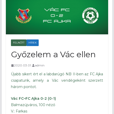
FELNŐTT
HÍREK
Győzelem a Vác ellen
2020.03.01.
admin
Újabb sikert ért el a labdarúgó NB II-ben az FC Ajka
csapatunk, amely a Vác vendégeként szerzett
három pontot.
Vác FC–FC Ajka 0-2 (0-1)
Balmazújváros, 100 néző
V.: Farkas