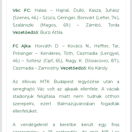
Vác FC:
Halasi – Hajnal, Dulló, Kasza, Juhász
(Szenes, 46.) – Szűcs, Géringer, Bonivárt (Lefler, 74.),
Szalánszki (Magos, 69.) – Zámbó, Torda
Vezetőedző
: Burzi Attila
FC Ajka
: Horváth D. – Kovács N., Heffler, Tar,
Présinger – Kenderes, Tóth, Csizmadia (Lengyel,
46.) – Soltész (Cipf, 65.), Nagy K. (Stoiacovici, 87.),
Csizmadia – Zamostny
Vezetőedző:
Kis Károly.
Az éllovas MTK Budapest legyőzése után a
sereghajtó Vác volt az ajkaiak ellenfele. A váciak
stadionjuk felújítása miatt nem tudnak otthon
szerepelni, ezért Balmazújvárosban fogadták
ellenfelüket.
A vendégeknél a keretbe került egy friss