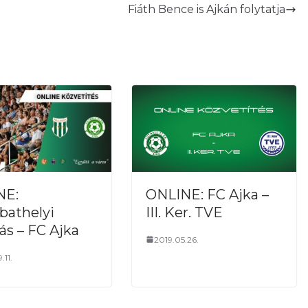
Fiáth Bence is Ajkán folytatja
ONLINE: FC Ajka –
NE:
III. Ker. TVE
athelyi
ás – FC Ajka
2019.05.26.
.11.