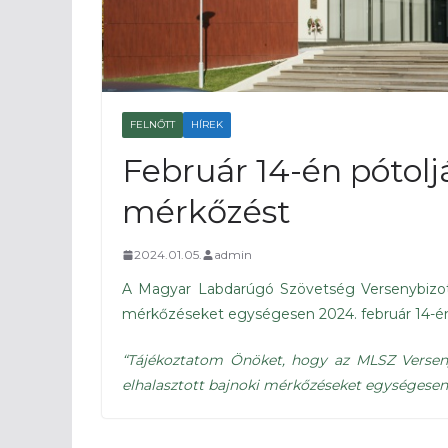
FELNŐTT
HÍREK
Február 14-én pótoljá
mérkőzést
2024.01.05.
admin
A Magyar Labdarúgó Szövetség Versenybizotts
mérkőzéseket egységesen 2024. február 14-én
“Tájékoztatom Önöket, hogy az MLSZ Versenyb
elhalasztott bajnoki mérkőzéseket egységesen 20