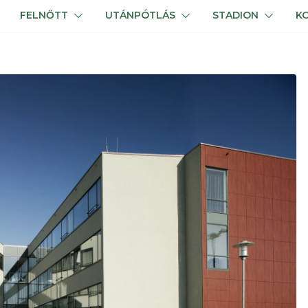
FELNŐTT
UTÁNPÓTLÁS
STADION
K