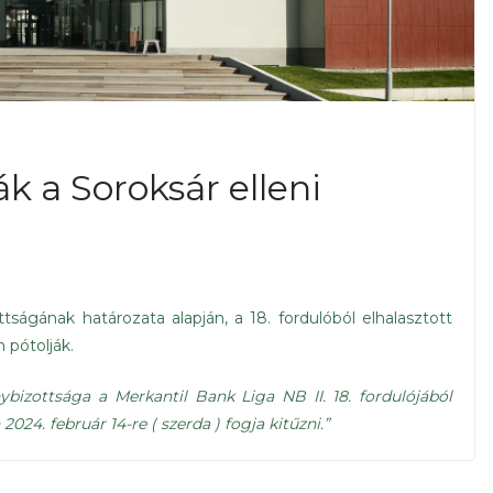
k a Soroksár elleni
ágának határozata alapján, a 18. fordulóból elhalasztott
 pótolják.
izottsága a Merkantil Bank Liga NB II. 18. fordulójából
24. február 14-re ( szerda ) fogja kitűzni.”