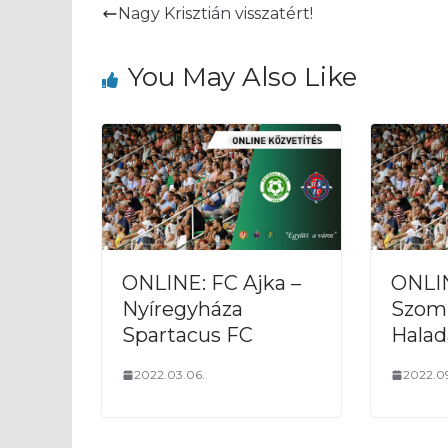
Nagy Krisztián visszatért!
You May Also Like
ONLINE: FC Ajka –
ONLI
Nyíregyháza
Szomb
Spartacus FC
Halad
2022.03.06.
2022.09