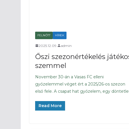
FELNŐTT
HÍREK
2025.12.09.
admin
Őszi szezonértékelés játéko
szemmel
November 30-án a Vasas FC elleni
győzelemmel véget ért a 2025/26-os szezon
első fele. A csapat hat győzelem, egy döntetl
Read More