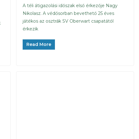
A téli átigazolási időszak első érkezője Nagy
Nikolasz. A védősorban bevethető 25 éves
játékos az osztrák SV Oberwart csapatától
k
érkezik
Read More