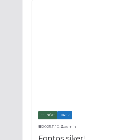
FELNŐTT
HÍREK
2025.11.10.
admin
Fontos siker!