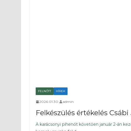
FELNŐTT
HÍREK
2026.01.30.
admin
Felkészülés értékelés Csábi 
A karácsonyi pihenőt követően január 2-án ke