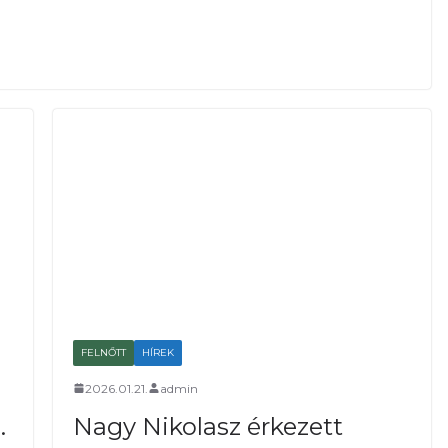
FELNŐTT
HÍREK
2026.01.21.
admin
.
Nagy Nikolasz érkezett