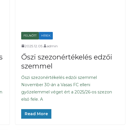
FELNŐTT
HÍREK
2025.12.05.
admin
s
Őszi szezonértékelés edzői
szemmel
Őszi szezonértékelés edzői szemmel
November 30-án a Vasas FC elleni
en
győzelemmel véget ért a 2025/26-os szezon
első fele. A
Read More