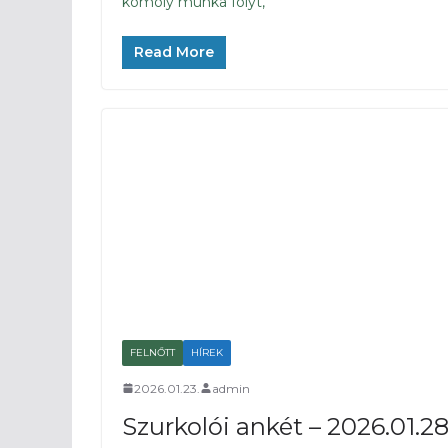
komoly munka folyt,
Read More
FELNŐTT
HÍREK
2026.01.23.
admin
Szurkolói ankét – 2026.01.28