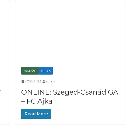
FELNŐTT
HÍREK
2025.11.23.
admin
C
ONLINE: Szeged-Csanád GA
– FC Ajka
Read More