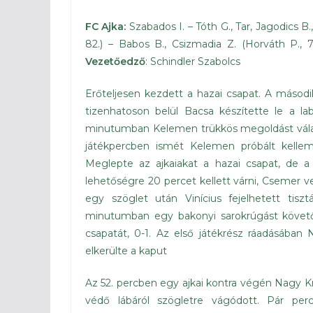
FC Ajka:
Szabados I. – Tóth G., Tar, Jagodics B.
82.) – Babos B., Csizmadia Z. (Horváth P., 73
Vezetőedző
: Schindler Szabolcs
Erőteljesen kezdett a hazai csapat. A második
tizenhatoson belül Bacsa készítette le a la
minutumban Kelemen trükkös megoldást válas
játékpercben ismét Kelemen próbált kellem
Meglepte az ajkaiakat a hazai csapat, de a
lehetőségre 20 percet kellett várni, Csemer ve
egy szöglet után Vinícius fejelhetett tis
minutumban egy bakonyi sarokrúgást követőe
csapatát, 0-1. Az első játékrész ráadásában 
elkerülte a kaput
Az 52. percben egy ajkai kontra végén Nagy Kri
védő lábáról szögletre vágódott. Pár per