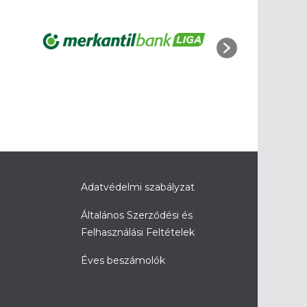
Adatvédelmi szabályzat
Általános Szerződési és
Felhasználási Feltételek
Éves beszámolók