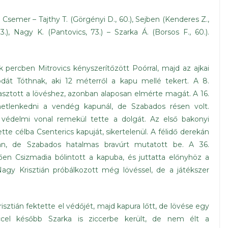
, Csemer – Tajthy T. (Görgényi D., 60.), Sejben (Kenderes Z.,
.), Nagy K. (Pantovics, 73.) – Szarka Á. (Borsos F., 60.).
 percben Mitrovics kényszerítőzött Poórral, majd az ajkai
bdát Tóthnak, aki 12 méterről a kapu mellé tekert. A 8.
ztott a lövéshez, azonban alaposan elmérte magát. A 16.
etlenkedni a vendég kapunál, de Szabados résen volt.
 védelmi vonal remekül tette a dolgát. Az első bakonyi
tte célba Csenterics kapuját, sikertelenül. A félidő derekán
ztán, de Szabados hatalmas bravúrt mutatott be. A 36.
n Csizmadia bólintott a kapuba, és juttatta előnyhöz a
Nagy Krisztián próbálkozott még lövéssel, de a játékszer
sztián fektette el védőjét, majd kapura lőtt, de lövése egy
ccel később Szarka is ziccerbe került, de nem élt a