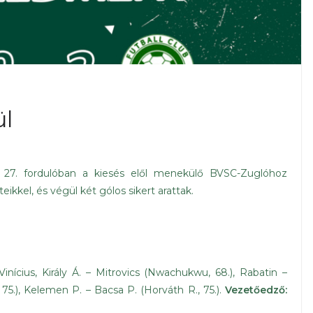
ül
 27. fordulóban a kiesés elől menekülő BVSC-Zuglóhoz
ikkel, és végül két gólos sikert arattak.
inícius, Király Á. – Mitrovics (Nwachukwu, 68.), Rabatin –
., 75.), Kelemen P. – Bacsa P. (Horváth R., 75.).
Vezetőedző: