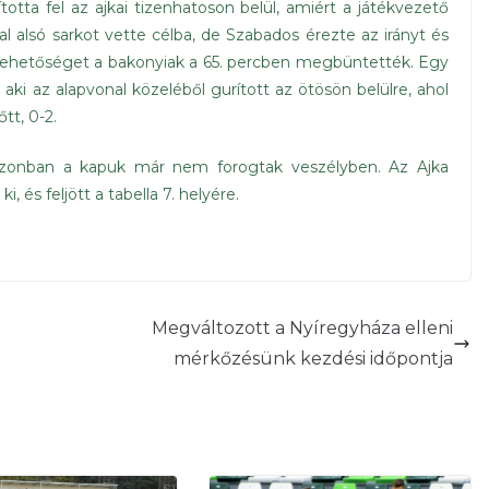
otta fel az ajkai tizenhatoson belül, amiért a játékvezető
bal alsó sarkot vette célba, de Szabados érezte az irányt és
t lehetőséget a bakonyiak a 65. percben megbüntették. Egy
ki az alapvonal közeléből gurított az ötösön belülre, ahol
tt, 0-2.
 azonban a kapuk már nem forogtak veszélyben. Az Ajka
 és feljött a tabella 7. helyére.
Megváltozott a Nyíregyháza elleni
mérkőzésünk kezdési időpontja