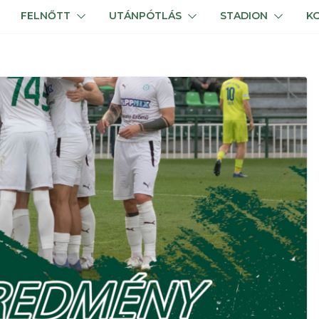
FELNŐTT
UTÁNPÓTLÁS
STADION
K