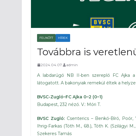
FELNŐTT
HÍREK
Továbbra is veretlen
2024.04.07.
admin
A labdarúgó NB II-ben szereplő FC Ajka a
látogatott. A bakonyiak remekül éltek a helyzete
BVSC-Zugló–FC Ajka 0–2 (0–1)
Budapest, 232 néző. V.: Móri T.
BVSC Zugló:
Csenterics – Benkő-Bíró, Poór, V
Ihrig-Farkas (Tóth M., 68.), Tóth K. (Szilágyi M
Szekeres Tamás