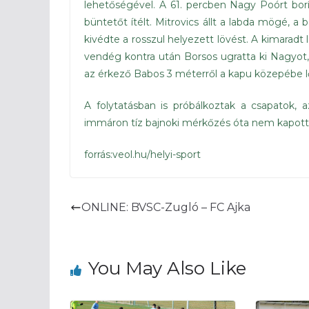
lehetőségével. A 61. percben Nagy Poórt borít
büntetőt ítélt. Mitrovics állt a labda mögé, a 
kivédte a rosszul helyezett lövést. A kimarad
vendég kontra után Borsos ugratta ki Nagyot, a
az érkező Babos 3 méterről a kapu közepébe lő
A folytatásban is próbálkoztak a csapatok,
immáron tíz bajnoki mérkőzés óta nem kapott ki,
forrás:veol.hu/helyi-sport
ONLINE: BVSC-Zugló – FC Ajka
You May Also Like