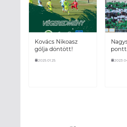
Kovács Nikoasz
Nagys
gólja döntött!
pontt
2025.01.25.
2023.0