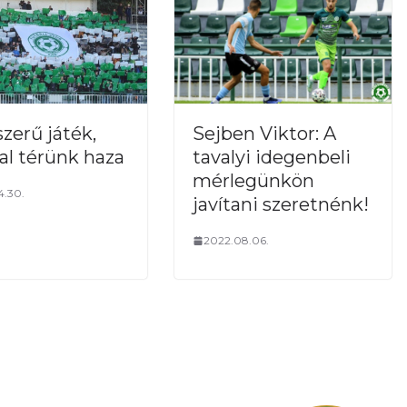
zerű játék,
Sejben Viktor: A
al térünk haza
tavalyi idegenbeli
mérlegünkön
4.30.
javítani szeretnénk!
2022.08.06.