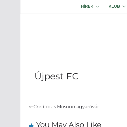
HÍREK
KLUB
Újpest FC
Credobus Mosonmagyaróvár
You May Also Like