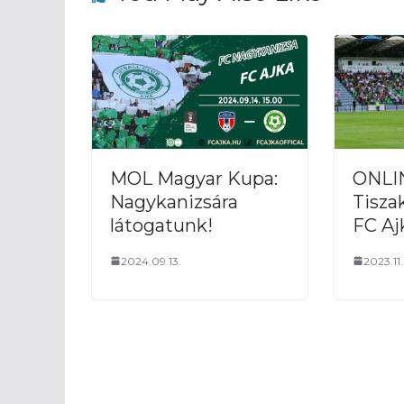
MOL Magyar Kupa:
ONLI
Nagykanizsára
Tisza
látogatunk!
FC Aj
2024.09.13.
2023.11.