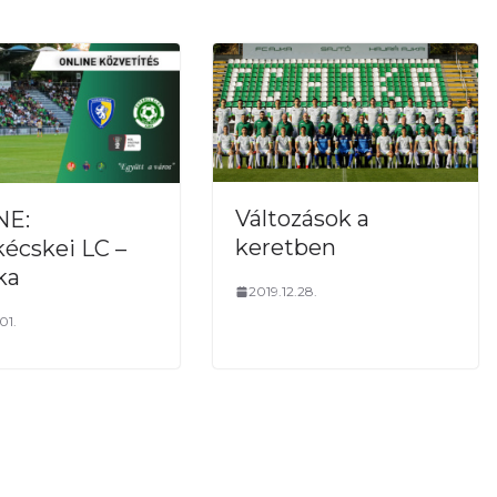
Változások a
NE:
keretben
kécskei LC –
ka
2019.12.28.
01.