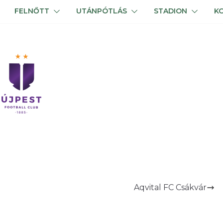
FELNŐTT
UTÁNPÓTLÁS
STADION
K
Aqvital FC Csákvár