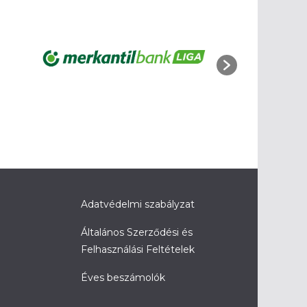
Adatvédelmi szabályzat
Általános Szerződési és
Felhasználási Feltételek
Éves beszámolók