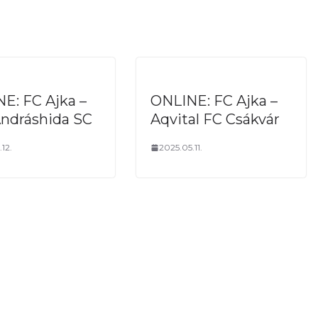
E: FC Ajka –
ONLINE: FC Ajka –
Andráshida SC
Aqvital FC Csákvár
.12.
2025.05.11.