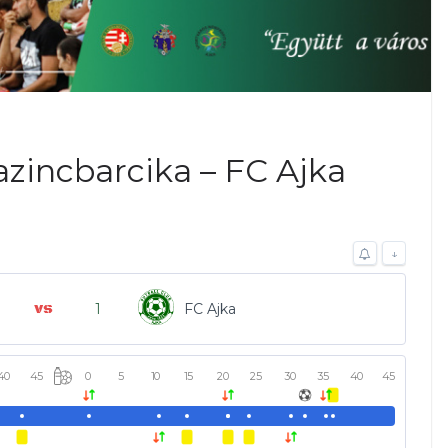
azincbarcika – FC Ajka
↓
1
FC Ajka
40
45
0
5
10
15
20
25
30
35
40
45