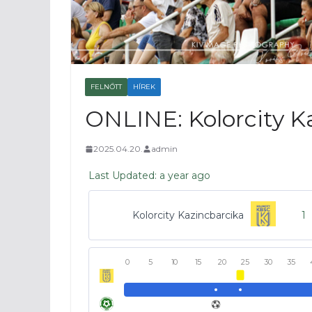
FELNŐTT
HÍREK
ONLINE: Kolorcity K
2025.04.20.
admin
Last Updated: a year ago
Kolorcity Kazincbarcika
1
0
5
10
15
20
25
30
35