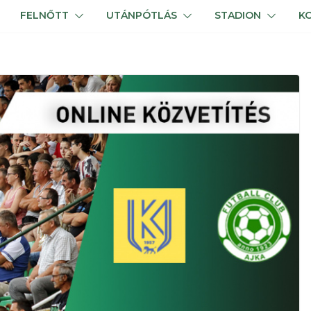
FELNŐTT
UTÁNPÓTLÁS
STADION
K