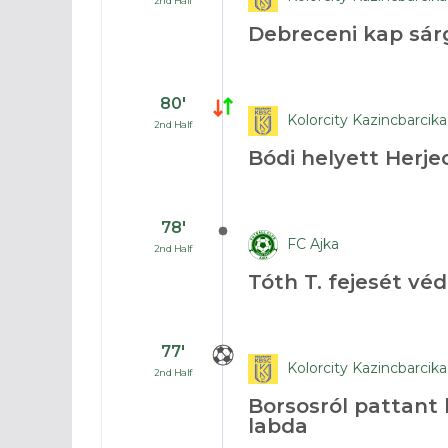
2nd Half
Debreceni kap sár
80′
Kolorcity Kazincbarcika
2nd Half
Bódi helyett Herje
78′
FC Ajka
2nd Half
Tóth T. fejesét véd
77′
Kolorcity Kazincbarcika
2nd Half
Borsosról pattant
labda