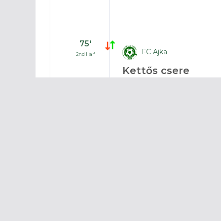
75′
FC Ajka
2nd Half
Kettős csere
Sejben és Doncsecz hagyják el
74′
Kolorcity Kazincbarcika
2nd Half
Szabados védi hata
fejesét
69′
FC Ajka
2nd Half