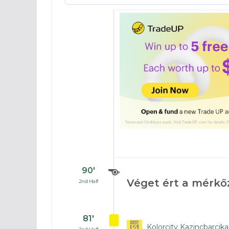
90′
Véget ért a mérkő
2nd Half
81′
Kolorcity Kazincbarcika