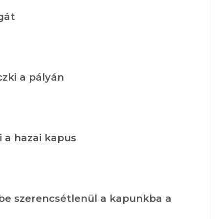
gát
czki a pályán
i a hazai kapus
 be szerencsétlenül a kapunkba a