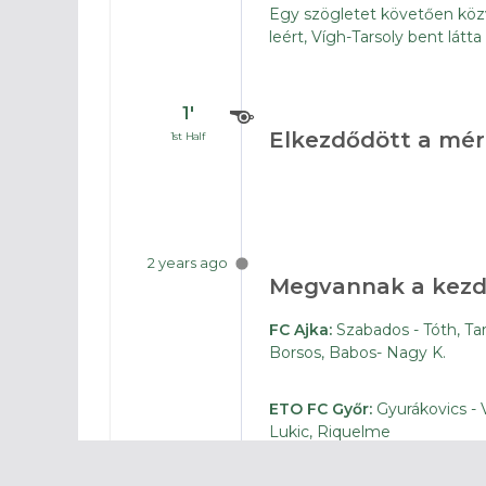
Egy szögletet követően közv
leért, Vígh-Tarsoly bent látta
1′
Elkezdődött a mé
1st Half
2 years ago
Megvannak a kez
FC Ajka:
Szabados - Tóth, Ta
Borsos, Babos- Nagy K.
ETO FC Győr:
Gyurákovics - 
Lukic, Riquelme