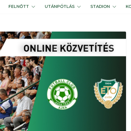
FELNŐTT
UTÁNPÓTLÁS
STADION
K