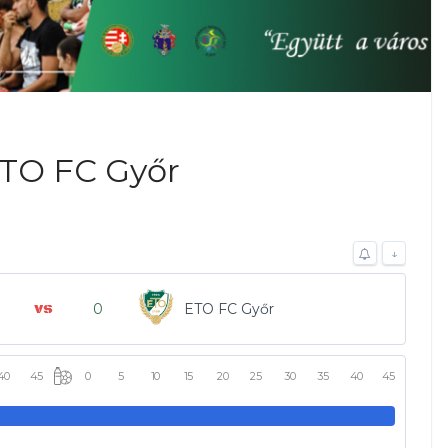
ETO FC Győr
↓
0
ETO FC Győr
40
45
0
5
10
15
20
25
30
35
40
45