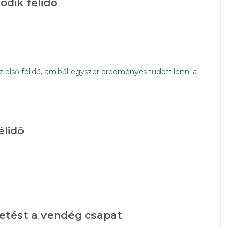
odik félidő
 első félidő, amiből egyszer eredményes tudott lenni a
élidő
etést a vendég csapat