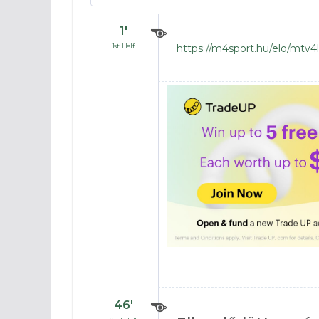
1′
1st Half
https://m4sport.hu/elo/mtv4l
46′