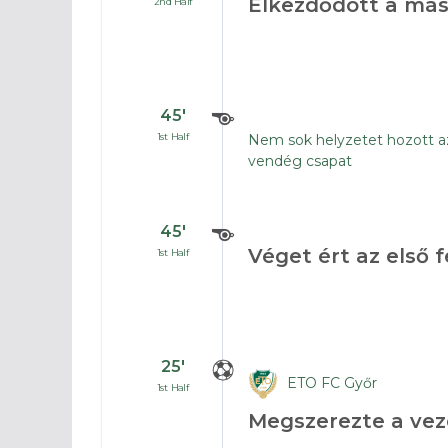
Elkezdődött a más
2nd Half
45′
1st Half
Nem sok helyzetet hozott az
vendég csapat
45′
Véget ért az első f
1st Half
25′
ETO FC Győr
1st Half
Megszerezte a vez