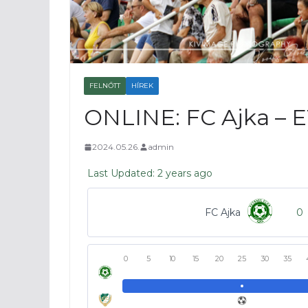
FELNŐTT
HÍREK
ONLINE: FC Ajka – 
2024.05.26.
admin
Last Updated: 2 years ago
FC Ajka
0
0
5
10
15
20
25
30
35