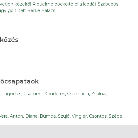
etlen közelről Riquelme pöckölte el a labdát Szabados
 így gólt ítélt Berke Balázs
rkőzés
dőcsapataok
r, Jagodics, Csemer - Kenderes, Csizmadia, Zsolnai,
Vera, Anton, Diarra, Bumba, Szujó, Vingler, Csontos, Szépe,