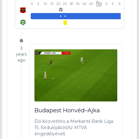
0
5
10
15
20
25
30
35
40
45
0
5
10
15
20
3
years
ago
Budapest Honvéd–Ajka
Élő közvetítés a Merkantil Bank Liga
15. fordulójából(Az MTVA
engedélyével)