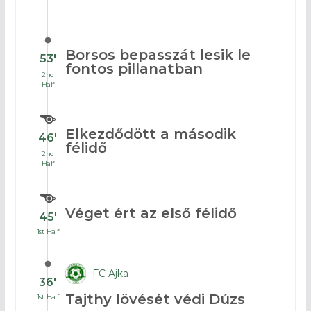
Borsos bepasszát lesik le
53′
fontos pillanatban
2nd
Half
Elkezdődött a második
46′
félidő
2nd
Half
Véget ért az első félidő
45′
1st Half
FC Ajka
36′
Tajthy lövését védi Dúzs
1st Half