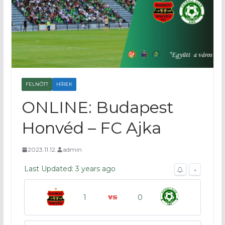
FELNŐTT
HÍREK
ONLINE: Budapest
Honvéd – FC Ajka
2023.11.12.
admin
Last Updated: 3 years ago
↓
1
0