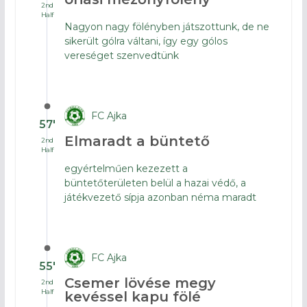
2nd
Half
Nagyon nagy fölényben játszottunk, de ne
sikerült gólra váltani, így egy gólos
vereséget szenvedtünk
FC Ajka
57′
Elmaradt a büntető
2nd
Half
egyértelműen kezezett a
büntetőterületen belül a hazai védő, a
játékvezető sípja azonban néma maradt
FC Ajka
55′
Csemer lövése megy
2nd
Half
kevéssel kapu fölé