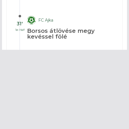
FC Ajka
31′
Borsos átlövése megy
1st Half
kevéssel fölé
FC Ajka
28′
Zsolnai lövését blokkolták
1st Half
le nagy helyzetben
FC Ajka
25′
Jagodics kap sárgát
1st Half