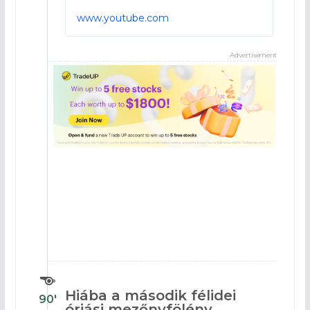
www.youtube.com
Advertisement
Hiába a második félidei
90′
óriási mezőnyfölény