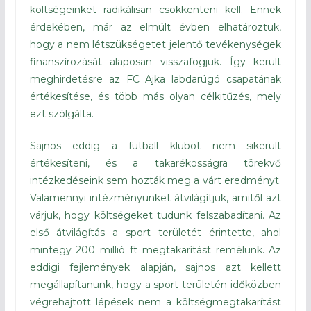
költségeinket radikálisan csökkenteni kell. Ennek
érdekében, már az elmúlt évben elhatároztuk,
hogy a nem létszükségetet jelentő tevékenységek
finanszírozását alaposan visszafogjuk. Így került
meghirdetésre az FC Ajka labdarúgó csapatának
értékesítése, és több más olyan célkitűzés, mely
ezt szólgálta.
Sajnos eddig a futball klubot nem sikerült
értékesíteni, és a takarékosságra törekvő
intézkedéseink sem hozták meg a várt eredményt.
Valamennyi intézményünket átvilágítjuk, amitől azt
várjuk, hogy költségeket tudunk felszabadítani. Az
első átvilágítás a sport területét érintette, ahol
mintegy 200 millió ft megtakarítást remélünk. Az
eddigi fejlemények alapján, sajnos azt kellett
megállapítanunk, hogy a sport területén időközben
végrehajtott lépések nem a költségmegtakarítást