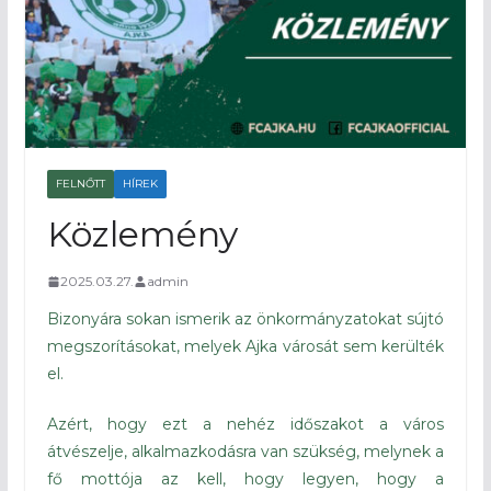
FELNŐTT
HÍREK
Közlemény
2025.03.27.
admin
Bizonyára sokan ismerik az önkormányzatokat sújtó
megszorításokat, melyek Ajka városát sem kerülték
el.
Azért, hogy ezt a nehéz időszakot a város
átvészelje, alkalmazkodásra van szükség, melynek a
fő mottója az kell, hogy legyen, hogy a