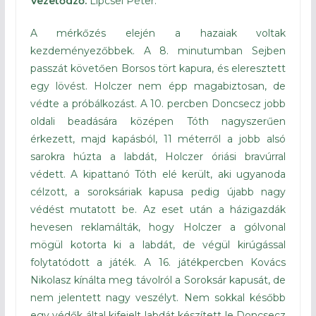
Vezetődző:
Lipcsei Péter.
A mérkőzés elején a hazaiak voltak
kezdeményezőbbek. A 8. minutumban Sejben
passzát követően Borsos tört kapura, és eleresztett
egy lövést. Holczer nem épp magabiztosan, de
védte a próbálkozást. A 10. percben Doncsecz jobb
oldali beadására középen Tóth nagyszerűen
érkezett, majd kapásból, 11 méterről a jobb alsó
sarokra húzta a labdát, Holczer óriási bravúrral
védett. A kipattanó Tóth elé került, aki ugyanoda
célzott, a soroksáriak kapusa pedig újabb nagy
védést mutatott be. Az eset után a házigazdák
hevesen reklamálták, hogy Holczer a gólvonal
mögül kotorta ki a labdát, de végül kirúgással
folytatódott a játék. A 16. játékpercben Kovács
Nikolasz kínálta meg távolról a Soroksár kapusát, de
nem jelentett nagy veszélyt. Nem sokkal később
egy védők által kifejelt labdát készített le Doncsecz