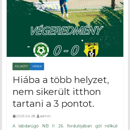
FELNŐTT
HÍREK
Hiába a több helyzet,
nem sikerült itthon
tartani a 3 pontot.
2025.04.28.
admin
A labdarúgó NB II 26. fordulójában gól nélküli