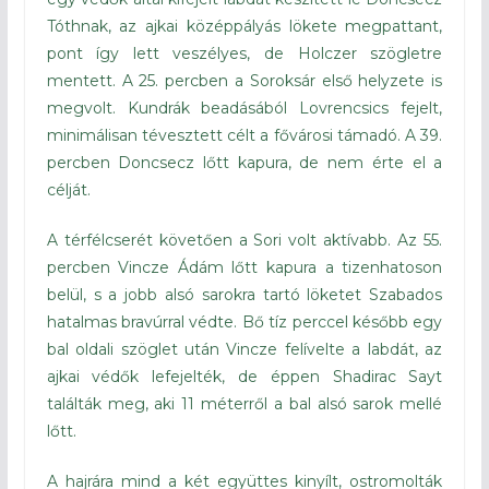
Tóthnak, az ajkai középpályás lökete megpattant,
pont így lett veszélyes, de Holczer szögletre
mentett. A 25. percben a Soroksár első helyzete is
megvolt. Kundrák beadásából Lovrencsics fejelt,
minimálisan tévesztett célt a fővárosi támadó. A 39.
percben Doncsecz lőtt kapura, de nem érte el a
célját.
A térfélcserét követően a Sori volt aktívabb. Az 55.
percben Vincze Ádám lőtt kapura a tizenhatoson
belül, s a jobb alsó sarokra tartó löketet Szabados
hatalmas bravúrral védte. Bő tíz perccel később egy
bal oldali szöglet után Vincze felívelte a labdát, az
ajkai védők lefejelték, de éppen Shadirac Sayt
találták meg, aki 11 méterről a bal alsó sarok mellé
lőtt.
A hajrára mind a két együttes kinyílt, ostromolták