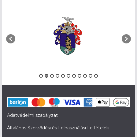
Adatvédelmi szabályzat
Általános Szerződési és Felhasználási Feltételek