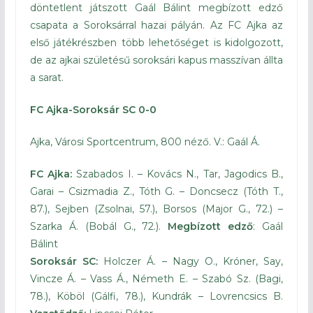
döntetlent játszott Gaál Bálint megbízott edző
csapata a Soroksárral hazai pályán. Az FC Ajka az
első játékrészben több lehetőséget is kidolgozott,
de az ajkai születésű soroksári kapus masszívan állta
a sarat.
FC Ajka-Soroksár SC 0-0
Ajka, Városi Sportcentrum, 800 néző. V.: Gaál Á.
FC Ajka:
Szabados I. – Kovács N., Tar, Jagodics B.,
Garai – Csizmadia Z., Tóth G. – Doncsecz (Tóth T.,
87.), Sejben (Zsolnai, 57.), Borsos (Major G., 72.) –
Szarka Á. (Bobál G., 72.).
Megbízott edző
: Gaál
Bálint
Soroksár SC:
Holczer Á. – Nagy O., Króner, Say,
Vincze Á. – Vass Á., Németh E. – Szabó Sz. (Bagi,
78.), Köböl (Gálfi, 78.), Kundrák – Lovrencsics B.