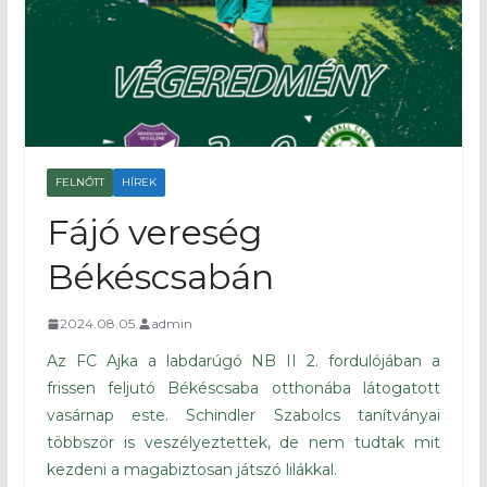
FELNŐTT
HÍREK
Fájó vereség
Békéscsabán
2024.08.05.
admin
Az FC Ajka a labdarúgó NB II 2. fordulójában a
frissen feljutó Békéscsaba otthonába látogatott
vasárnap este. Schindler Szabolcs tanítványai
többször is veszélyeztettek, de nem tudtak mit
kezdeni a magabiztosan játszó lilákkal.