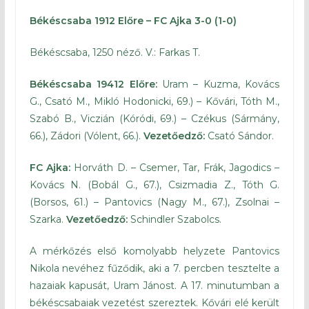
Békéscsaba 1912 Előre – FC Ajka 3-0 (1-0)
Békéscsaba, 1250 néző. V.: Farkas T.
Békéscsaba 19412 Előre:
Uram – Kuzma, Kovács
G., Csató M., Mikló Hodonicki, 69.) – Kővári, Tóth M.,
Szabó B., Viczián (Kóródi, 69.) – Czékus (Sármány,
66.), Zádori (Vólent, 66.).
Vezetőedző:
Csató Sándor.
FC Ajka:
Horváth D. – Csemer, Tar, Frák, Jagodics –
Kovács N. (Bobál G., 67.), Csizmadia Z., Tóth G.
(Borsos, 61.) – Pantovics (Nagy M., 67.), Zsolnai –
Szarka.
Vezetőedző:
Schindler Szabolcs.
A mérkőzés első komolyabb helyzete Pantovics
Nikola nevéhez fűződik, aki a 7. percben tesztelte a
hazaiak kapusát, Uram Jánost. A 17. minutumban a
békéscsabaiak vezetést szereztek. Kővári elé került