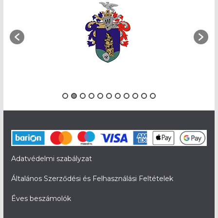
Adatvédelmi szabályzat
Általános Szerződési és Felhasználási Feltételek
Éves beszámolók