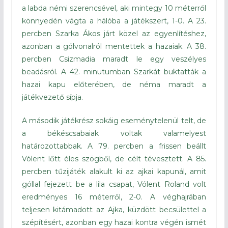
a labda némi szerencsével, aki mintegy 10 méterről
könnyedén vágta a hálóba a játékszert, 1-0. A 23.
percben Szarka Ákos járt közel az egyenlítéshez,
azonban a gólvonalról mentettek a hazaiak. A 38.
percben Csizmadia maradt le egy veszélyes
beadásról. A 42. minutumban Szarkát buktatták a
hazai kapu előterében, de néma maradt a
játékvezető sípja.
A második játékrész sokáig eseménytelenül telt, de
a békéscsabaiak voltak valamelyest
határozottabbak. A 79. percben a frissen beállt
Vólent lőtt éles szögből, de célt tévesztett. A 85.
percben tűzijáték alakult ki az ajkai kapunál, amit
góllal fejezett be a lila csapat, Vólent Roland volt
eredményes 16 méterről, 2-0. A véghajrában
teljesen kitámadott az Ajka, küzdött becsülettel a
szépítésért, azonban egy hazai kontra végén ismét