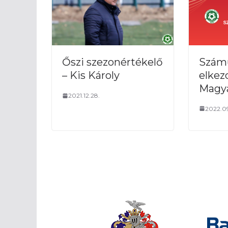
Számu
Őszi szezonértékelő
elkez
– Kis Károly
Magya
2021.12.28.
2022.09