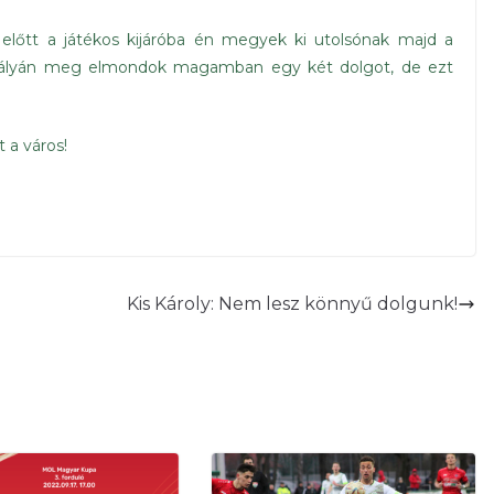
előtt a játékos kijáróba én megyek ki utolsónak majd a
, a pályán meg elmondok magamban egy két dolgot, de ezt
 a város!
Kis Károly: Nem lesz könnyű dolgunk!