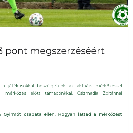
 3 pont megszerzéséért
 a játékosokkal beszélgetünk az aktuális mérkőzéssel
li mérkőzés előtt támadónkkal, Csizmadia Zoltánnal
a Gyirmót csapata ellen. Hogyan láttad a mérkőzést