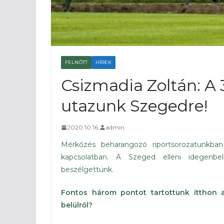
FELNŐTT
HÍREK
Csizmadia Zoltán: A
utazunk Szegedre!
2020.10.16.
admin
Mérkőzés beharangozó riportsorozatunkban
kapcsolatban. A Szeged elleni idegenbe
beszélgettünk.
Fontos három pontot tartottunk itthon 
belülről?