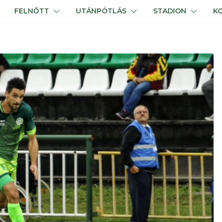
FELNŐTT
UTÁNPÓTLÁS
STADION
K