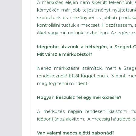
A mérkőzés elején nem sikerült felvennünk a
környékén már jobb teljesítményt nyújtottunk
szereztünk és mezőnyben is jobban produk
kontrollálni tudtuk a meccset. Hozzáteszem, a
őket vagy mi tudtunk közbe lépni! Az egész csa
Idegenbe utazunk a hétvégén, a Szeged-Cs
Mit vársz a mérkőzéstől?
Nehéz mérkőzésre számítok, mert a Szeged 
rendelkeznek! Ettől függetlenül a 3 pont m
meg fog tenni mindent!
Hogyan készülsz fel egy mérkőzésre?
A mérkőzés napján rendesen kialszom ma
időpontjához alakítom. A meccsig hátralévő i
Van valami meccs előtti bab