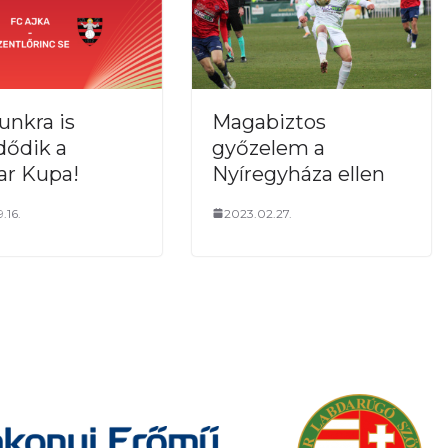
nkra is
Magabiztos
dődik a
győzelem a
r Kupa!
Nyíregyháza ellen
.16.
2023.02.27.