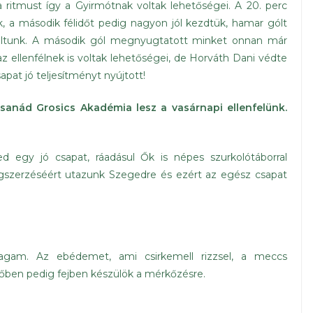
 ritmust így a Gyirmótnak voltak lehetőségei. A 20. perc
, a második félidőt pedig nagyon jól kezdtük, hamar gólt
áltunk. A második gól megnyugtatott minket onnan már
z ellenfélnek is voltak lehetőségei, de Horváth Dani védte
pat jó teljesítményt nyújtott!
anád Grosics Akadémia lesz a vasárnapi ellenfelünk.
egy jó csapat, ráadásul Ők is népes szurkolótáborral
egszerzéséért utazunk Szegedre és ezért az egész csapat
gam. Az ebédemet, ami csirkemell rizzsel, a meccs
dőben pedig fejben készülök a mérkőzésre.
onád?