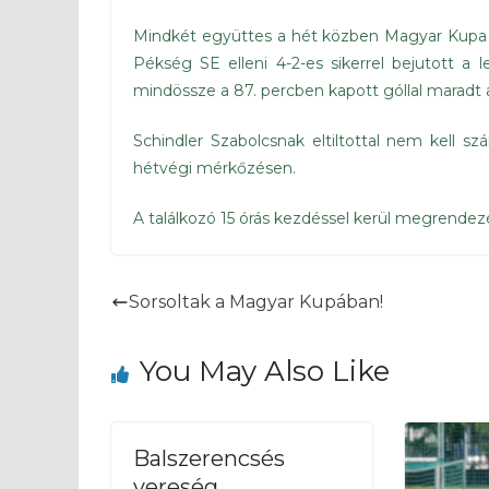
Mindkét együttes a hét közben Magyar Kupa m
Pékség SE elleni 4-2-es sikerrel bejutott 
mindössze a 87. percben kapott góllal maradt 
Schindler Szabolcsnak eltiltottal nem kell s
hétvégi mérkőzésen.
A találkozó 15 órás kezdéssel kerül megrendez
Sorsoltak a Magyar Kupában!
You May Also Like
Balszerencsés
vereség