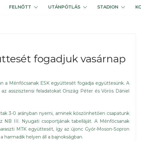
FELNŐTT
UTÁNPÓTLÁS
STADION
K
ttesét fogadjuk vasárnap
ában a Ménfőcsanak ESK együttesét fogadja együttesünk. A
 az asszisztensi feladatokat Ország Péter és Vörös Dániel
dtak 3-0 arányban nyerni, aminek köszönhetően csapatunk
z NB III. Nyugati csoportjának tabelláját. A Ménfőcsanak
aharaszti MTK együttesét, így az újonc Győr-Moson-Sopron
 harmadik helyen áll a bajnokságban.