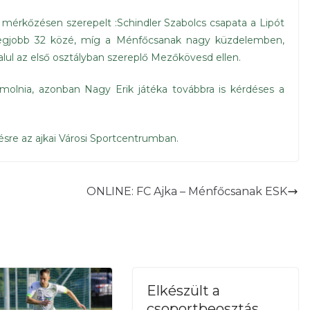
érkőzésen szerepelt :Schindler Szabolcs csapata a Lipót
a legjobb 32 közé, míg a Ménfőcsanak nagy küzdelemben,
alul az első osztályban szereplő Mezőkövesd ellen.
zámolnia, azonban Nagy Erik játéka továbbra is kérdéses a
ésre az ajkai Városi Sportcentrumban.
ONLINE: FC Ajka – Ménfőcsanak ESK
Elkészült a
csoportbeosztás