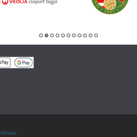
rdPress
.