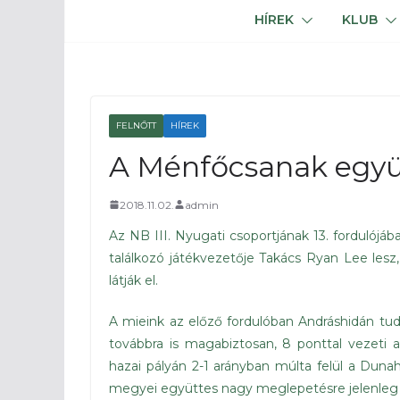
HÍREK
KLUB
FELNŐTT
HÍREK
A Ménfőcsanak együ
2018.11.02.
admin
Az NB III. Nyugati csoportjának 13. fordulój
találkozó játékvezetője Takács Ryan Lee lesz,
látják el.
A mieink az előző fordulóban Andráshidán tu
továbbra is magabiztosan, 8 ponttal vezeti a
hazai pályán 2-1 arányban múlta felül a Dun
megyei együttes nagy meglepetésre jelenleg a