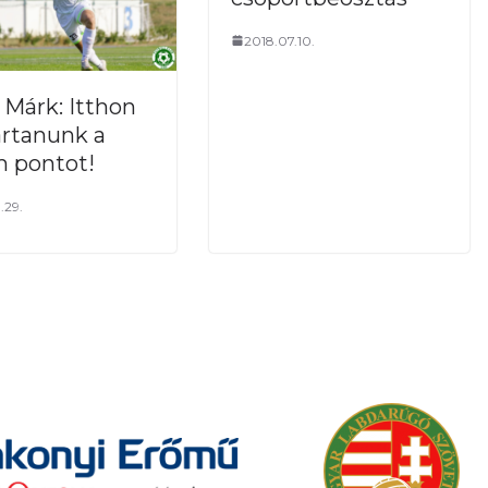
2018.07.10.
 Márk: Itthon
tartanunk a
 pontot!
.29.