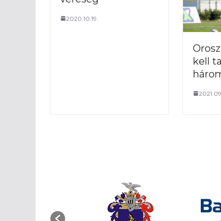
2020.10.19.
Orosz
kell 
három
2021.09