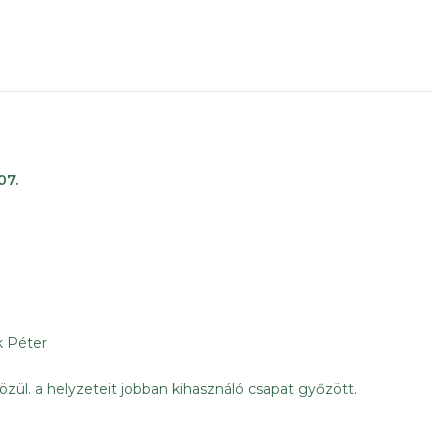
07.
k Péter
zül. a helyzeteit jobban kihasználó csapat győzött.