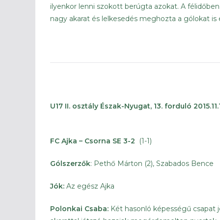
ilyenkor lenni szokott berúgta azokat. A félidőbe
nagy akarat és lelkesedés meghozta a gólokat is 
U17 II. osztály Észak-Nyugat, 13. forduló 2015.11.
FC Ajka – Csorna SE 3-2
(1-1)
Gólszerzők
: Pethő Márton (2), Szabados Bence
Jók:
Az egész Ajka
Polonkai Csaba:
Két hasonló képességű csapat j