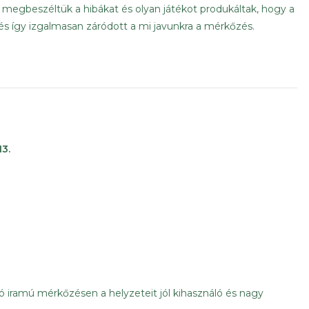
n megbeszéltük a hibákat és olyan játékot produkáltak, hogy a
és így izgalmasan záródott a mi javunkra a mérkőzés.
13.
ó iramú mérkőzésen a helyzeteit jól kihasználó és nagy