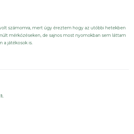
s volt számomra, mert úgy éreztem hogy az utóbbi hetekben
z elmúlt mérkőzéseken, de sajnos most nyomokban sem láttam
a játékosok is.
1.