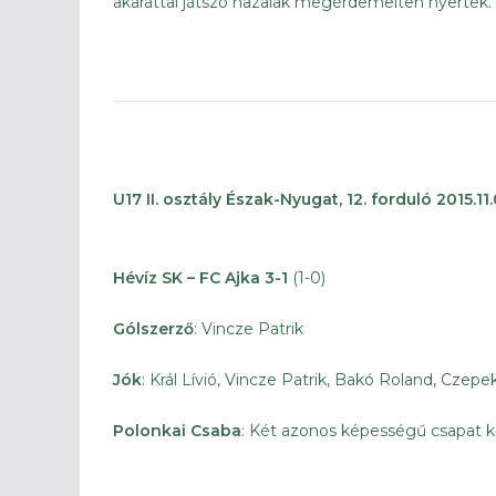
akarattal játszó hazaiak megérdemelten nyertek.
U17 II. osztály Észak-Nyugat, 12. forduló 2015.11.
Hévíz SK – FC Ajka 3-1
(1-0)
Gólszerző
: Vincze Patrik
Jók
: Král Lívió, Vincze Patrik, Bakó Roland, Czepe
Polonkai Csaba
: Két azonos képességű csapat kö