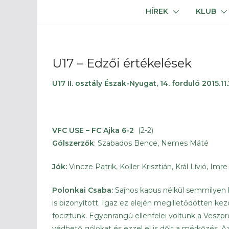
HÍREK
KLUB
U17 – Edzői értékelések
U17 II. osztály Észak-Nyugat, 14. forduló 2015.11.
VFC USE – FC Ajka 6-2
(2-2)
Gólszerzők
: Szabados Bence, Nemes Máté
Jók:
Vincze Patrik, Koller Krisztián, Král Lívió, I
Polonkai Csaba:
Sajnos kapus nélkül semmilyen 
is bizonyított. Igaz ez elején megilletődötten kez
fociztunk. Egyenrangú ellenfelei voltunk a Veszp
védhető gólokat és ezzel el is dőlt a mérkőzés. 