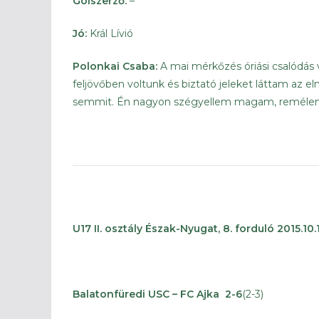
Gólszerző:
–
Jó:
Král Lívió
Polonkai Csaba:
A mai mérkőzés óriási csalódá
feljövőben voltunk és biztató jeleket láttam a
semmit. Én nagyon szégyellem magam, remélem 
U17 II. osztály Észak-Nyugat, 8. forduló 2015.10.1
Balatonfüredi USC – FC Ajka 2-6
(2-3)