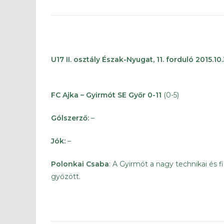
U17 II. osztály Észak-Nyugat, 11. forduló 2015.10.
FC Ajka – Gyirmót SE Győr 0-11
(0-5)
Gólszerző:
–
Jók:
–
Polonkai Csaba
: A Gyirmót a nagy technikai és 
győzött.