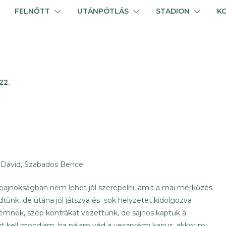
FELNŐTT
UTÁNPÓTLÁS
STADION
K
22.
mre Dávid, Szabados Bence
bajnokságban nem lehet jól szerepelni, amit a mai mérkőzés
dtünk, de utána jól játszva és sok helyzetet kidolgozva
rémnek, szép kontrákat vezettünk, de sajnos kaptuk a
Azt kell mondjam, ha nálam véd a veszprémi kapus, akkor mi