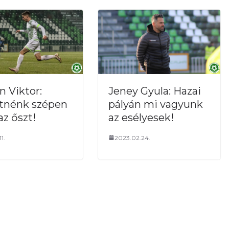
n Viktor:
Jeney Gyula: Hazai
tnénk szépen
pályán mi vagyunk
az őszt!
az esélyesek!
1.
2023.02.24.