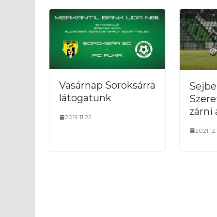
Vasárnap Soroksárra
Sejbe
látogatunk
Szere
zárni 
2019.11.22.
2021.12.1