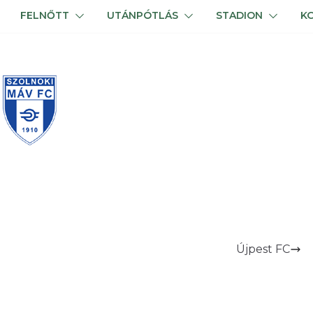
FELNŐTT
UTÁNPÓTLÁS
STADION
K
Újpest FC