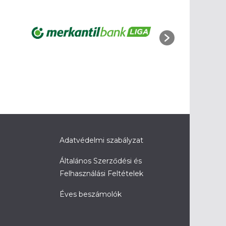
Adatvédelmi szabályzat
Általános Szerződési és
Felhasználási Feltételek
Éves beszámolók