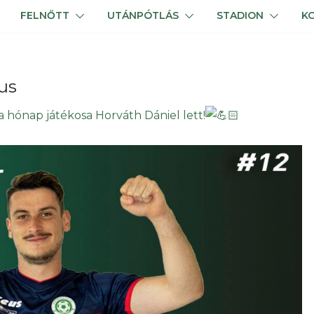
FELNŐTT
UTÁNPÓTLÁS
STADION
K
us
a hónap játékosa Horváth Dániel lett!